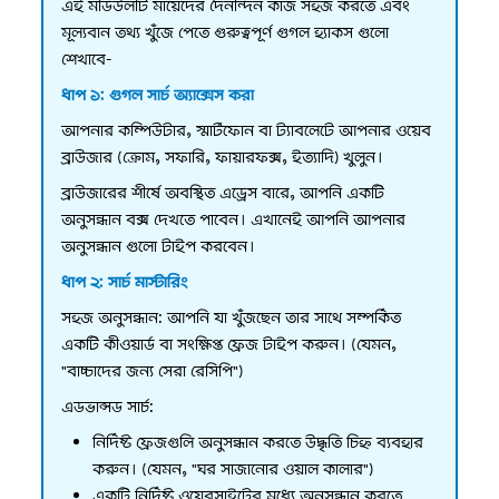
এই মডিউলটি মায়েদের দৈনন্দিন কাজ সহজ করতে এবং
মূল্যবান তথ্য খুঁজে পেতে গুরুত্বপূর্ণ গুগল হ্যাকস গুলো
শেখাবে-
ধাপ ১: গুগল সার্চ অ্যাক্সেস করা
আপনার কম্পিউটার, স্মার্টফোন বা ট্যাবলেটে আপনার ওয়েব
ব্রাউজার (ক্রোম, সফারি, ফায়ারফক্স, ইত্যাদি) খুলুন।
ব্রাউজারের শীর্ষে অবস্থিত এড্রেস বারে, আপনি একটি
অনুসন্ধান বক্স দেখতে পাবেন। এখানেই আপনি আপনার
অনুসন্ধান গুলো টাইপ করবেন।
ধাপ ২: সার্চ মাস্টারিং
সহজ অনুসন্ধান: আপনি যা খুঁজছেন তার সাথে সম্পর্কিত
একটি কীওয়ার্ড বা সংক্ষিপ্ত ফ্রেজ টাইপ করুন। (যেমন,
"বাচ্চাদের জন্য সেরা রেসিপি")
এডভান্সড সার্চ:
নির্দিষ্ট ফ্রেজগুলি অনুসন্ধান করতে উদ্ধৃতি চিহ্ন ব্যবহার
করুন। (যেমন, "ঘর সাজানোর ওয়াল কালার")
একটি নির্দিষ্ট ওয়েবসাইটের মধ্যে অনুসন্ধান করতে